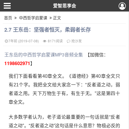
爱智思享会
首页
中西哲学启蒙课
正文
2.7 王东岳：坚强者恒灭，柔弱者长存
7年前 (2019-07-08)
8171阅读
抢沙发
王东岳的中西哲学启蒙课MP3音频全集
【加微信：
1198602971
】
我们下面看看第40章全文。《道德经》第40章全文只
有21个字。我把全文给大家念一下：“反者道之动，弱
者道之用。天下万物生于有，有生于无。”这是第四十
章全文。
大多数学者认为，老子道论最重要的一句话就是“反者
道之动”。“反者道之动”这句话是什么意思？物极必反的