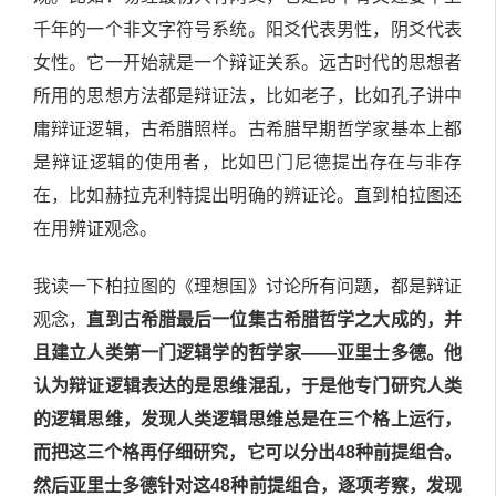
千年的一个非文字符号系统。阳爻代表男性，阴爻代表
女性。它一开始就是一个辩证关系。远古时代的思想者
所用的思想方法都是辩证法，比如老子，比如孔子讲中
庸辩证逻辑，古希腊照样。古希腊早期哲学家基本上都
是辩证逻辑的使用者，比如巴门尼德提出存在与非存
在，比如赫拉克利特提出明确的辨证论。直到柏拉图还
在用辨证观念。
我读一下柏拉图的《理想国》讨论所有问题，都是辩证
观念，
直到古希腊最后一位集古希腊哲学之大成的，并
且建立人类第一门逻辑学的哲学家——亚里士多德。他
认为辩证逻辑表达的是思维混乱，于是他专门研究人类
的逻辑思维，发现人类逻辑思维总是在三个格上运行，
而把这三个格再仔细研究，它可以分出48种前提组合。
然后亚里士多德针对这48种前提组合，逐项考察，发现