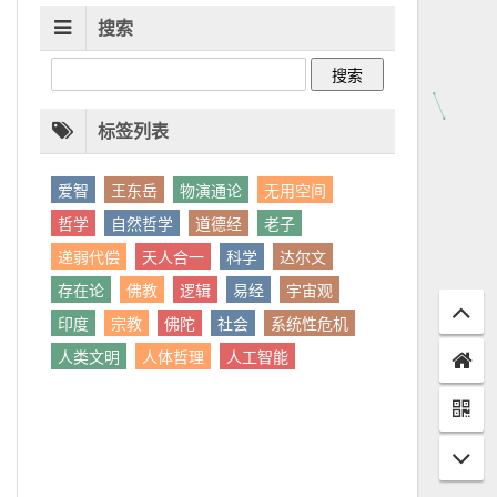
搜索
标签列表
爱智
王东岳
物演通论
无用空间
哲学
自然哲学
道德经
老子
递弱代偿
天人合一
科学
达尔文
存在论
佛教
逻辑
易经
宇宙观
印度
宗教
佛陀
社会
系统性危机
人类文明
人体哲理
人工智能