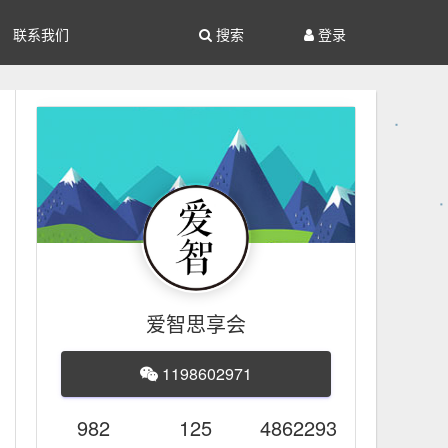
联系我们
搜索
登录
爱智思享会
1198602971
982
125
4862293