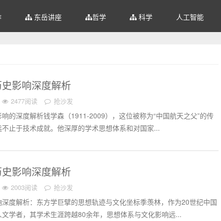
作
东岳讲座
哲学
科学
人工智能
历史影响深度解析
2477阅读
抢沙发
响的深度解析钱学森（1911-2009），这位被称为“中国航天之父”的传
不止于技术成就。他深厚的学术思想体系和对国家...
历史影响深度解析
2003阅读
抢沙发
响深度解析：东方学巨擘的思想轨迹与文化坐标季羡林，作为20世纪中国
文学者，其学术生涯跨越80余年，思想体系与文化影响远...