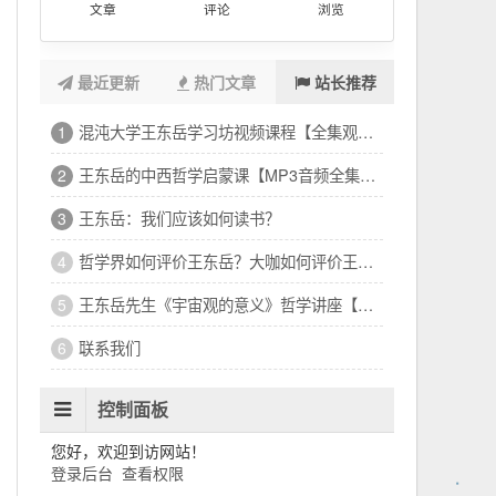
文章
评论
浏览
最近更新
热门文章
站长推荐
混沌大学王东岳学习坊视频课程【全集观看下载】
1
王东岳的中西哲学启蒙课【MP3音频全集收听下载】
2
王东岳：我们应该如何读书？
3
哲学界如何评价王东岳？大咖如何评价王东岳？
4
王东岳先生《宇宙观的意义》哲学讲座【视频】
5
联系我们
6
控制面板
您好，欢迎到访网站！
登录后台
查看权限