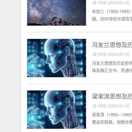
1年前 (2025-06-10)
牟宗三（1909-1
髓，对20世纪中国哲
中国名人
冯友兰思想及
1年前 (2025-06-10)
冯友兰思想及历史影响
体系融汇古今、贯通中
中国名人
梁漱溟思想及
1年前 (2025-06-10)
梁漱溟（1893—1
建设实践者。他融合儒