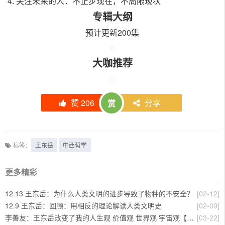
4. 关注未来的人：不止步现在，不局限现状
专辑大纲
预计更新200集
大咖推荐
赞
206
分享
赏
标签：
王东岳
中西哲学
更多精彩
12.13 王东岳：为什么人类文明的进步导致了物种的不安全？
[02-12]
12.9 王东岳：回顾：用相反的理论解读人类文明史
[02-09]
李善友：王东岳改变了我的人生观 价值观 世界观 宇宙观【视频】
[03-22]