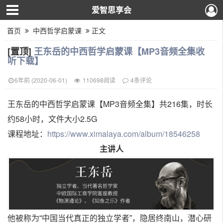
爱智思享会
首页
中西哲学启蒙课
正文
[置顶]
王东岳的中西哲学启蒙课【MP3音频全集收
听下载】
6年前 (2020-06-01)
110698阅读
4条评论
王东岳的中西哲学启蒙课【MP3音频全集】共216集，时长
约58小时，文件大小2.5G
课程地址：
https://www.ximalaya.com/album/18546258
主讲人
他被称为“中国当代真正的独立学者”，隐居终南山，潜心研