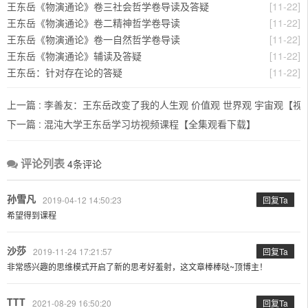
王东岳《物演通论》卷三社会哲学卷导读及答疑
[11-22]
王东岳《物演通论》卷二精神哲学卷导读
[11-22]
王东岳《物演通论》卷一自然哲学卷导读
[11-22]
王东岳《物演通论》辅读及答疑
[11-22]
王东岳：针对存在论的答疑
[11-22]
上一篇 :
李善友：王东岳改变了我的人生观 价值观 世界观 宇宙观【视
下一篇 :
混沌大学王东岳学习坊视频课程【全集观看下载】
评论列表
4条评论
孙雪凡
2019-04-12 14:50:23
回复Ta
希望得到课程
沙莎
2019-11-24 17:21:57
回复Ta
非常感兴趣的思维模式开启了新的思考好羞射，这文章棒棒哒~顶博主！
TTT
2021-08-29 16:50:20
回复Ta