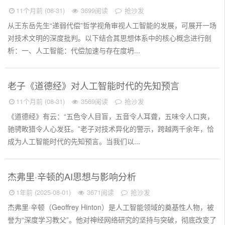
11个月前 (08-31)
3699阅读
抢沙发
从王东岳先生“递弱代偿”哲学视角审视人工智能的发展，可展开一场
对技术文明的深度批判。以下结合其思想体系中的核心概念进行剖
析：一、人工智能：代偿加速与存在度坍...
老子《道德经》对人工智能时代的先知预言
11个月前 (08-31)
3569阅读
抢沙发
《道德经》有云：“五色令人目盲，五音令人耳聋，五味令人口爽，
驰骋畋猎令人心发狂。”老子对技术异化的警示，跨越两千余年，恰
成为人工智能时代的先知预言。当我们以...
杰弗里·辛顿的AI思想与影响分析
1年前 (2025-08-01)
3671阅读
抢沙发
杰弗里·辛顿（Geoffrey Hinton）是人工智能领域的奠基性人物，被
誉为“深度学习教父”。他对神经网络研究的坚持与突破，彻底改变了