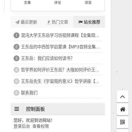
文章
评论
浏览
最近更新
热门文章
站长推荐
混沌大学王东岳学习坊视频课程【全集观看下载】
1
王东岳的中西哲学启蒙课【MP3音频全集收听下载】
2
王东岳：我们应该如何读书？
3
哲学界如何评价王东岳？大咖如何评价王东岳？
4
王东岳先生《宇宙观的意义》哲学讲座【视频】
5
联系我们
6
控制面板
您好，欢迎到访网站！
登录后台
查看权限