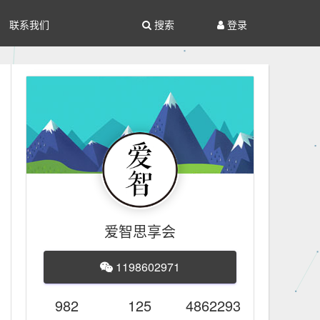
联系我们
搜索
登录
爱智思享会
1198602971
982
125
4862293