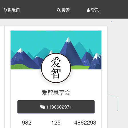
联系我们
搜索
登录
爱智思享会
1198602971
982
125
4862293