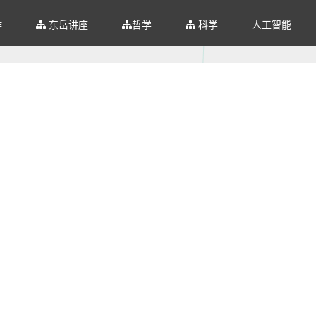
作
东岳讲座
哲学
科学
人工智能