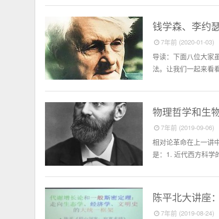
中西医学
钱学森、李约
7年前 (2020-01-03)
导读：下面八位大家
法。让我们一起来看看
物理学
物理哲学和生
7年前 (2019-09-06)
相对论革命在上一讲
是：1. 近代西方科
经济学
陈平北大讲座：代谢增长
7年前 (2019-08-24)