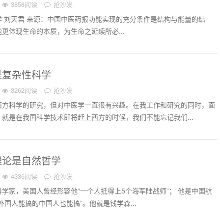
3858阅读
抢沙发
 刘天君 来源：中国中医药报功能实现的充分条件是结构与能量的结
更体现生命的本质，为生命之延续所必...
是复杂性科学
3262阅读
抢沙发
西方科学的研究，但对中医学一直很有兴趣。在我工作和研究的同时，面
就是在我国科学技术即将赶上西方的时候，我们不能忘记我们...
理论是自然哲学
4336阅读
抢沙发
学家，美国人曾经形容他“一个人抵得上5个海军陆战师”； 他是中国航
外国人能搞的中国人也能搞”。他就是钱学森...