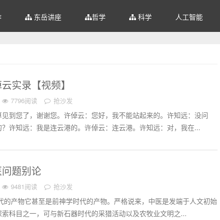
作
东岳讲座
哲学
科学
人工智能
倬云实录【视频】
7796阅读
抢沙发
算见到您了，谢谢您。许倬云：您好，我不能站起来的。许知远：没问
？许知远：我是连云港的。许倬云：连云港。许知远：对，我在...
医问题别论
9481阅读
抢沙发
时代的产物它甚至是前神学时代的产物。严格说来，中医是发端于人文初始
索科目之一，可与新石器时代的采猎活动以及农牧业文明之...