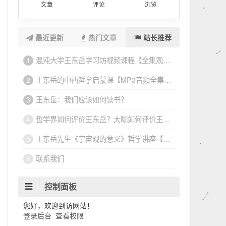
文章
评论
浏览
最近更新
热门文章
站长推荐
混沌大学王东岳学习坊视频课程【全集观看下载】
1
王东岳的中西哲学启蒙课【MP3音频全集收听下载】
2
王东岳：我们应该如何读书？
3
哲学界如何评价王东岳？大咖如何评价王东岳？
4
王东岳先生《宇宙观的意义》哲学讲座【视频】
5
联系我们
6
控制面板
您好，欢迎到访网站！
登录后台
查看权限