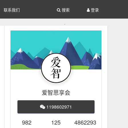
联系我们
搜索
登录
爱智思享会
1198602971
982
125
4862293