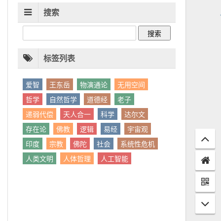
搜索
标签列表
爱智
王东岳
物演通论
无用空间
哲学
自然哲学
道德经
老子
递弱代偿
天人合一
科学
达尔文
存在论
佛教
逻辑
易经
宇宙观
印度
宗教
佛陀
社会
系统性危机
人类文明
人体哲理
人工智能