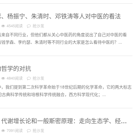
瑟、杨振宁、朱清时、邓铁涛等人对中医的看法
4545阅读
抢沙发
虽来自不同行业，但他们都从关心中医药的角度说出了自己对中医的看
钱学森、李约瑟、朱清时等不同行业的大家是怎么看待中医的？...
物哲学的对抗
4840阅读
抢沙发
中，我们提到第二次科学革命始于18世纪后期的化学革命，它的两大标志
学的古典科学传统和培根科学传统融合，西方科学现代化；...
论和一般斯密原理：走向生态学、经济学、和文明史的大统一框架【视频】
7091阅读
抢沙发