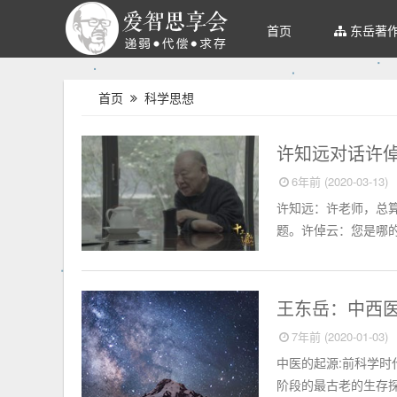
首页
东岳著
首页
科学思想
人文历史
许知远对话许
6年前 (2020-03-13)
许知远：许老师，总
题。许倬云：您是哪的
中西医学
王东岳：中西
7年前 (2020-01-03)
中医的起源:前科学
阶段的最古老的生存探