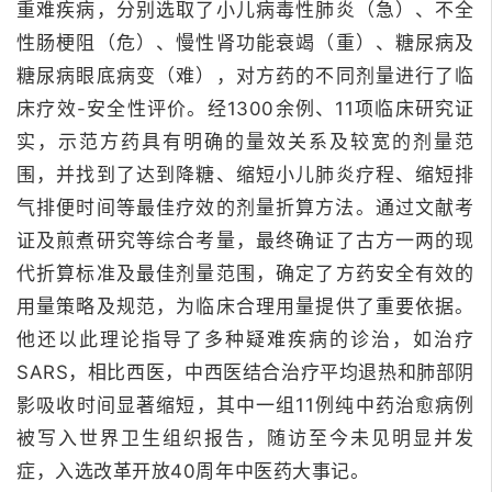
重难疾病，分别选取了小儿病毒性肺炎（急）、不全
性肠梗阻（危）、慢性肾功能衰竭（重）、糖尿病及
糖尿病眼底病变（难），对方药的不同剂量进行了临
床疗效-安全性评价。
经1300余例、11项临床研究证
实，示范方药具有明确的量效关系及较宽的剂量范
围，并找到了达到降糖、缩短小儿肺炎疗程、缩短排
气排便时间等最佳疗效的剂量折算方法。
通过文献考
证及煎煮研究等综合考量，最终确证了古方一两的现
代折算标准及最佳剂量范围，确定了方药安全有效的
用量策略及规范，为临床合理用量提供了重要依据。
他还以此理论指导了多种疑难疾病的诊治，如治疗
SARS，相比西医，中西医结合治疗平均退热和肺部阴
影吸收时间显著缩短，其中一组11例纯中药治愈病例
被写入世界卫生组织报告，随访至今未见明显并发
症，入选改革开放40周年中医药大事记。