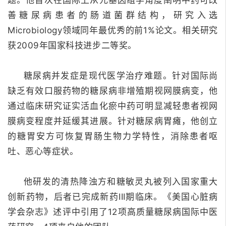
题。
他首次在国际上从元基因组学角度阐明中药可改
善糖尿病患者的肠道菌群结构，研究入选
Microbiology领域同年最优秀的前1%论文。
相关研究
获2009年国家科技进步二等奖。
糖尿病并发症是现代医学治疗难题。
针对国际尚
缺乏有效口服药物的糖尿病非增殖期视网膜病变，他
通过临床研究证实活血化瘀中药可明显减轻患者视网
膜病变程度并延缓其进展。
针对糖尿病胃瘫，他创立
的糖胃安方可恢复胃肠生物力学特性，消除患者呕
吐、恶心等症状。
他研发的清热降浊方和糖敏灵丸被列入国家重大
创新药物，后者已完成新药III期临床。
《美国心脏病
学会杂志》述评中引用了12项高质量糖尿病国际中医