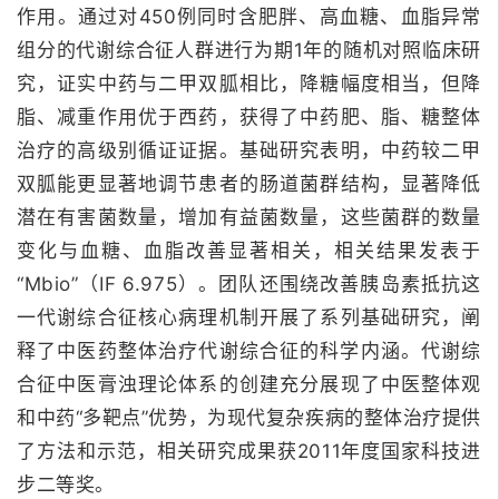
作用。
通过对450例同时含肥胖、高血糖、血脂异常
组分的代谢综合征人群进行为期1年的随机对照临床研
究，证实中药与二甲双胍相比，降糖幅度相当，但降
脂、减重作用优于西药，获得了中药肥、脂、糖整体
治疗的高级别循证证据。
基础研究表明，中药较二甲
双胍能更显著地调节患者的肠道菌群结构，显著降低
潜在有害菌数量，增加有益菌数量，这些菌群的数量
变化与血糖、血脂改善显著相关，相关结果发表于
“Mbio”（IF 6.975）。
团队还围绕改善胰岛素抵抗这
一代谢综合征核心病理机制开展了系列基础研究，阐
释了中医药整体治疗代谢综合征的科学内涵。
代谢综
合征中医膏浊理论体系的创建充分展现了中医整体观
和中药“多靶点”优势，为现代复杂疾病的整体治疗提供
了方法和示范，相关研究成果获2011年度国家科技进
步二等奖。