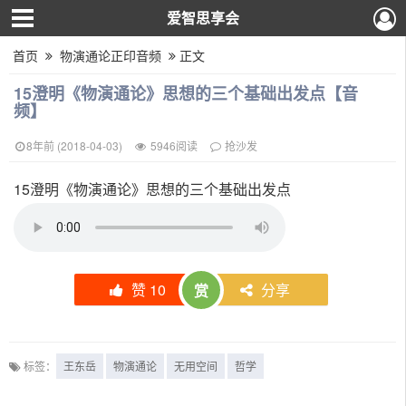
爱智思享会
首页
物演通论正印音频
正文
15澄明《物演通论》思想的三个基础出发点【音
频】
8年前 (2018-04-03)
5946阅读
抢沙发
15澄明《物演通论》思想的三个基础出发点
赞
10
分享
赏
标签：
王东岳
物演通论
无用空间
哲学