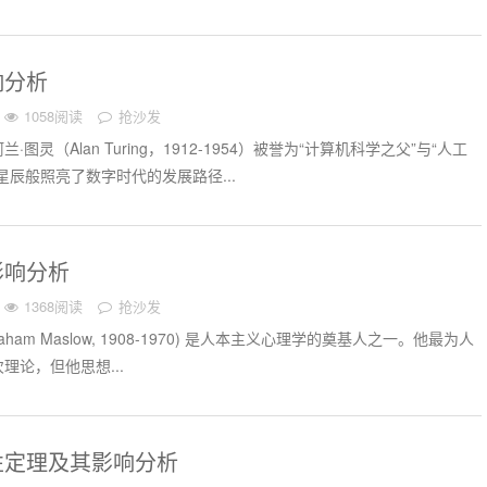
响分析
1058阅读
抢沙发
图灵（Alan Turing，1912-1954）被誉为“计算机科学之父”与“人工
星辰般照亮了数字时代的发展路径...
影响分析
1368阅读
抢沙发
aham Maslow, 1908-1970) 是人本主义心理学的奠基人之一。他最为人
理论，但他思想...
性定理及其影响分析