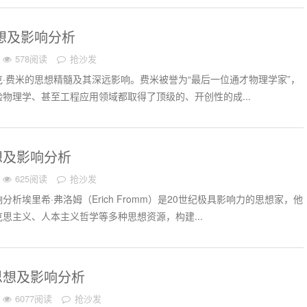
想及影响分析
578阅读
抢沙发
·费米的思想精髓及其深远影响。费米被誉为“最后一位通才物理学家”，
物理学、甚至工程应用领域都取得了顶级的、开创性的成...
想及影响分析
625阅读
抢沙发
析埃里希·弗洛姆（Erich Fromm）是20世纪极具影响力的思想家，他
思主义、人本主义哲学等多种思想资源，构建...
思想及影响分析
6077阅读
抢沙发