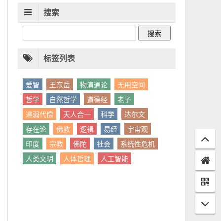
搜索
标签列表
爱智
王东岳
物演通论
无用空间
哲学
自然哲学
道德经
老子
递弱代偿
天人合一
科学
达尔文
存在论
佛教
逻辑
易经
宇宙观
印度
宗教
佛陀
社会
系统性危机
人类文明
人体哲理
人工智能