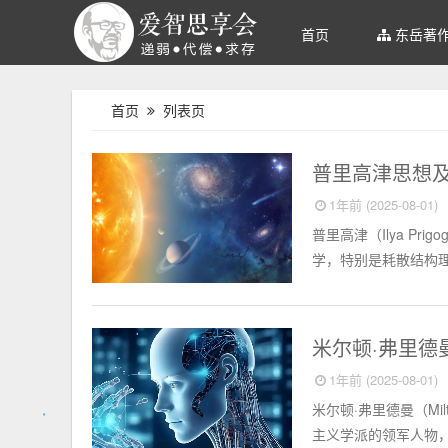
首页
东岳著
首页
列表页
外国名人
普里高津思想
1年前 (2025-08-01)
普里高津（Ilya Pr
学，特别是耗散结构理论
外国名人
米尔顿·弗里
1年前 (2025-08-01)
米尔顿·弗里德曼（Milt
主义学派的领军人物，