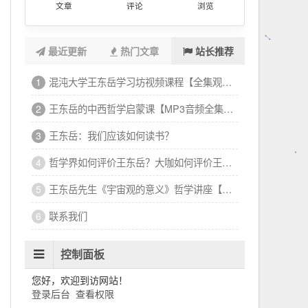
文章
评论
浏览
最近更新
热门文章
站长推荐
混沌大学王东岳学习坊视频课程【全集观看下载】
1
王东岳的中西哲学启蒙课【MP3音频全集收听下载】
2
王东岳：我们应该如何读书？
3
哲学界如何评价王东岳？大咖如何评价王东岳？
4
王东岳先生《宇宙观的意义》哲学讲座【视频】
5
联系我们
6
控制面板
您好，欢迎到访网站！
登录后台
查看权限