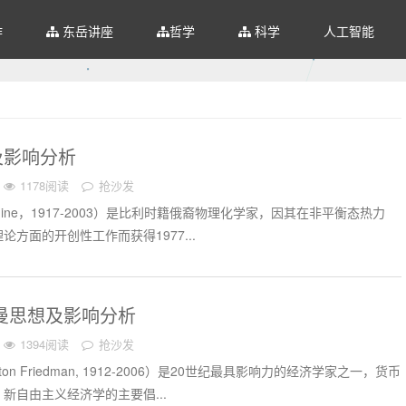
作
东岳讲座
哲学
科学
人工智能
及影响分析
1178阅读
抢沙发
igogine，1917-2003）是比利时籍俄裔物理化学家，因其在非平衡态热力
方面的开创性工作而获得1977...
德曼思想及影响分析
1394阅读
抢沙发
on Friedman, 1912-2006）是20世纪最具影响力的经济学家之一，货币
新自由主义经济学的主要倡...