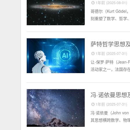
1年前 (2025-08-01)
哥德尔（Kurt Göd
刻重塑了数学、哲学、
外国名人
萨特哲学思想
1年前 (2025-07-31)
让-保罗·萨特（Jean-
活动家之一，法国存在
外国名人
冯·诺依曼思想
1年前 (2025-07-31)
冯·诺依曼（John v
其思想横跨数学、物理