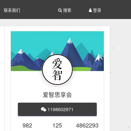
联系我们
搜索
登录
爱智思享会
1198602971
982
125
4862293