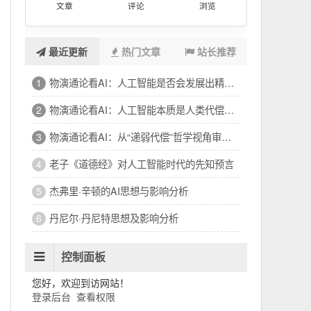
文章
评论
浏览
最近更新
热门文章
站长推荐
物演通论看AI：人工智能是否会发展出精神和意识
1
物演通论看AI：人工智能本质是人类代偿属性的延伸
2
物演通论看AI：从“递弱代偿”哲学视角审视人工智能发展
3
老子《道德经》对人工智能时代的先知预言
4
杰弗里·辛顿的AI思想与影响分析
5
丹尼尔·丹尼特思想及影响分析
6
控制面板
您好，欢迎到访网站！
登录后台
查看权限