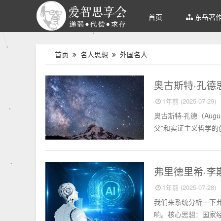
首页
东岳著
首页
名人思想
外国名人
外国名人
奥古斯特·孔德
1年前 (2025-07-29)
奥古斯特·孔德（Augu
父”和实证主义哲学的
外国名人
弗里德里希·
1年前 (2025-07-28)
我们来系统分析一下弗里德里
响。核心思想：国家经