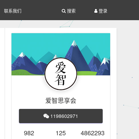
联系我们
搜索
登录
爱智思享会
1198602971
982
125
4862293