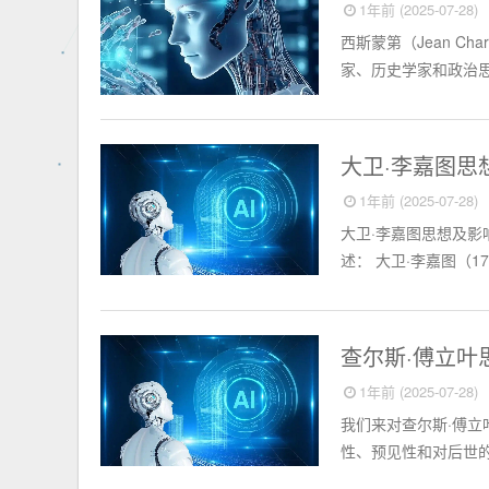
1年前 (2025-07-28)
西斯蒙第（Jean Char
家、历史学家和政治思
外国名人
大卫·李嘉图
1年前 (2025-07-28)
大卫·李嘉图思想及影
述： 大卫·李嘉图（17
外国名人
查尔斯·傅立
1年前 (2025-07-28)
我们来对查尔斯·傅
性、预见性和对后世的