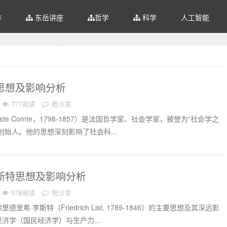
作
东岳讲座
哲学
科学
人工智能
思想及影响分析
777阅读
抢沙发
ste Comte，1798-1857）是法国哲学家、社会学家，被誉为“社会学之
创始人。他的思想深刻影响了社会科...
李斯特思想及影响分析
578阅读
抢沙发
希·李斯特（Friedrich List, 1789-1846）的主要思想及其深远影
济学（国民经济学）与生产力...