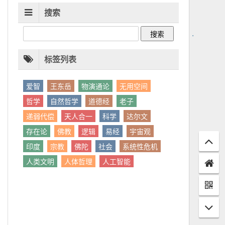
搜索
标签列表
爱智
王东岳
物演通论
无用空间
哲学
自然哲学
道德经
老子
递弱代偿
天人合一
科学
达尔文
存在论
佛教
逻辑
易经
宇宙观
印度
宗教
佛陀
社会
系统性危机
人类文明
人体哲理
人工智能