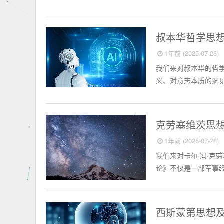
外国名人
叔本华哲学思
1年前 (2025-07-28)
我们来对叔本华的哲
义、对意志本质的洞见
外国名人
克劳塞维茨思
1年前 (2025-07-28)
我们来对卡尔·冯·克
论》不仅是一部军事经
外国名人
西斯蒙第思想